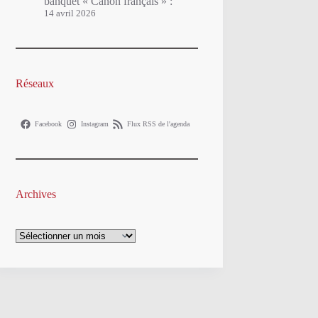
banquet « Canon français » :
14 avril 2026
Réseaux
Facebook
Instagram
Flux RSS de l'agenda
Archives
Archives
Communiqué du BT