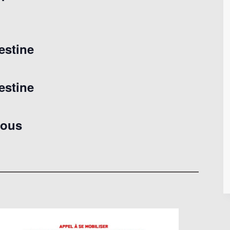
estine
estine
sous