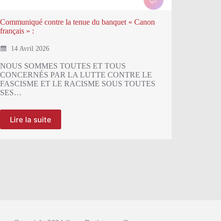
Communiqué contre la tenue du banquet « Canon
Communiq
français » :
l’allocat
familles 
14 Avril 2026
27 Mar
NOUS SOMMES TOUTES ET TOUS
CONCERNÉS PAR LA LUTTE CONTRE LE
Une bonne
FASCISME ET LE RACISME SOUS TOUTES
exilées !
SES…
de…
Lire la suite
Lire l