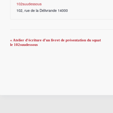
102suudessous
102, rue de la Délivrande
14000
N
«
Atelier d’écriture d’un livret de présentation du squat
a
le 102suudessous
v
i
g
a
t
i
o
n
É
v
è
n
e
m
e