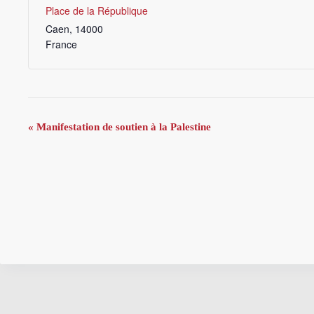
Place de la République
Caen
,
14000
France
N
«
Manifestation de soutien à la Palestine
a
v
i
g
a
t
i
o
n
É
v
è
n
e