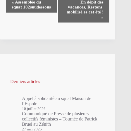
«
Assemblée du
En dépit des
a
squat 102suudessous
vacances, Restons
v
mobilisé.es cet été !
i
»
g
a
t
i
o
n
É
v
è
n
e
m
Derniers articles
e
n
t
Appel à solidarité au squat Maison de
l’Espoir
10 juillet 2026
Communiqué de Presse de plusieurs
collectifs féministes – Tournée de Patrick
Bruel au Zénith
27 mai 2026